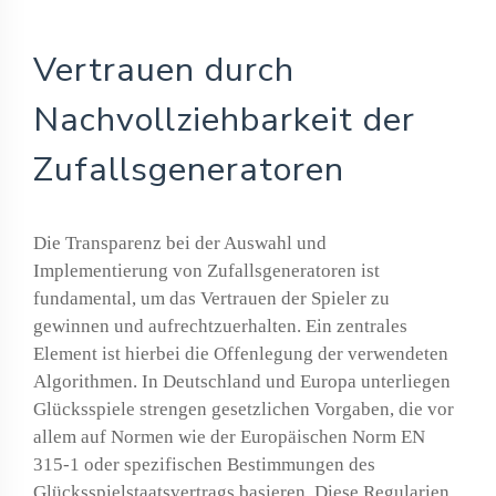
Vertrauen durch
Nachvollziehbarkeit der
Zufallsgeneratoren
Die Transparenz bei der Auswahl und
Implementierung von Zufallsgeneratoren ist
fundamental, um das Vertrauen der Spieler zu
gewinnen und aufrechtzuerhalten. Ein zentrales
Element ist hierbei die Offenlegung der verwendeten
Algorithmen. In Deutschland und Europa unterliegen
Glücksspiele strengen gesetzlichen Vorgaben, die vor
allem auf Normen wie der Europäischen Norm EN
315-1 oder spezifischen Bestimmungen des
Glücksspielstaatsvertrags basieren. Diese Regularien