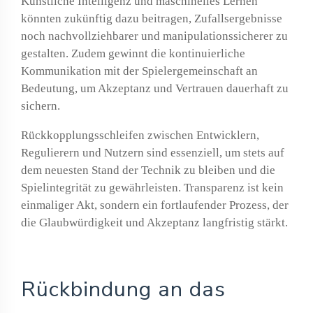
Künstliche Intelligenz und maschinelles Lernen
könnten zukünftig dazu beitragen, Zufallsergebnisse
noch nachvollziehbarer und manipulationssicherer zu
gestalten. Zudem gewinnt die kontinuierliche
Kommunikation mit der Spielergemeinschaft an
Bedeutung, um Akzeptanz und Vertrauen dauerhaft zu
sichern.
Rückkopplungsschleifen zwischen Entwicklern,
Regulierern und Nutzern sind essenziell, um stets auf
dem neuesten Stand der Technik zu bleiben und die
Spielintegrität zu gewährleisten. Transparenz ist kein
einmaliger Akt, sondern ein fortlaufender Prozess, der
die Glaubwürdigkeit und Akzeptanz langfristig stärkt.
Rückbindung an das