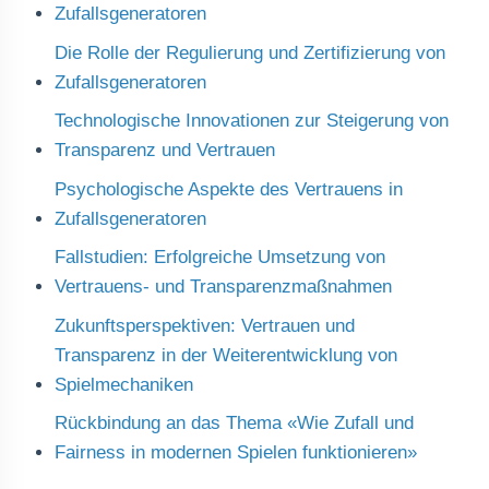
Zufallsgeneratoren
Die Rolle der Regulierung und Zertifizierung von
Zufallsgeneratoren
Technologische Innovationen zur Steigerung von
Transparenz und Vertrauen
Psychologische Aspekte des Vertrauens in
Zufallsgeneratoren
Fallstudien: Erfolgreiche Umsetzung von
Vertrauens- und Transparenzmaßnahmen
Zukunftsperspektiven: Vertrauen und
Transparenz in der Weiterentwicklung von
Spielmechaniken
Rückbindung an das Thema «Wie Zufall und
Fairness in modernen Spielen funktionieren»