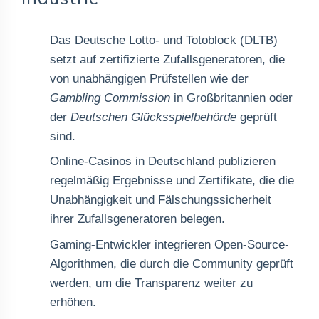
Das Deutsche Lotto- und Totoblock (DLTB)
setzt auf zertifizierte Zufallsgeneratoren, die
von unabhängigen Prüfstellen wie der
Gambling Commission
in Großbritannien oder
der
Deutschen Glücksspielbehörde
geprüft
sind.
Online-Casinos in Deutschland publizieren
regelmäßig Ergebnisse und Zertifikate, die die
Unabhängigkeit und Fälschungssicherheit
ihrer Zufallsgeneratoren belegen.
Gaming-Entwickler integrieren Open-Source-
Algorithmen, die durch die Community geprüft
werden, um die Transparenz weiter zu
erhöhen.