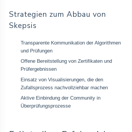
Strategien zum Abbau von
Skepsis
Transparente Kommunikation der Algorithmen
und Prüfungen
Offene Bereitstellung von Zertifikaten und
Prüfergebnissen
Einsatz von Visualisierungen, die den
Zufallsprozess nachvollziehbar machen
Aktive Einbindung der Community in
Überprüfungsprozesse