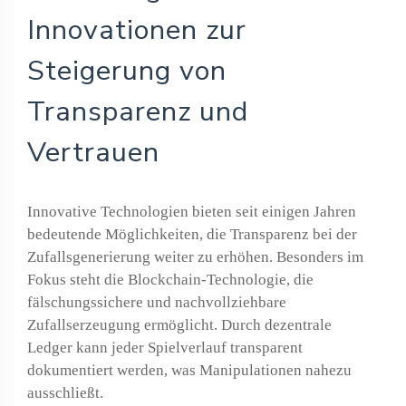
Innovationen zur
Steigerung von
Transparenz und
Vertrauen
Innovative Technologien bieten seit einigen Jahren
bedeutende Möglichkeiten, die Transparenz bei der
Zufallsgenerierung weiter zu erhöhen. Besonders im
Fokus steht die Blockchain-Technologie, die
fälschungssichere und nachvollziehbare
Zufallserzeugung ermöglicht. Durch dezentrale
Ledger kann jeder Spielverlauf transparent
dokumentiert werden, was Manipulationen nahezu
ausschließt.