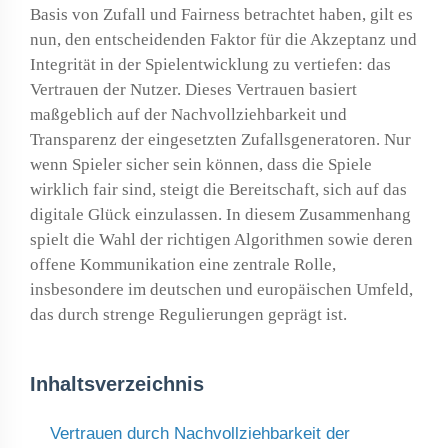
Basis von Zufall und Fairness betrachtet haben, gilt es
nun, den entscheidenden Faktor für die Akzeptanz und
Integrität in der Spielentwicklung zu vertiefen: das
Vertrauen der Nutzer. Dieses Vertrauen basiert
maßgeblich auf der Nachvollziehbarkeit und
Transparenz der eingesetzten Zufallsgeneratoren. Nur
wenn Spieler sicher sein können, dass die Spiele
wirklich fair sind, steigt die Bereitschaft, sich auf das
digitale Glück einzulassen. In diesem Zusammenhang
spielt die Wahl der richtigen Algorithmen sowie deren
offene Kommunikation eine zentrale Rolle,
insbesondere im deutschen und europäischen Umfeld,
das durch strenge Regulierungen geprägt ist.
Inhaltsverzeichnis
Vertrauen durch Nachvollziehbarkeit der