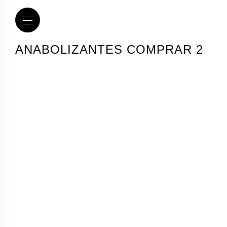
ANABOLIZANTES COMPRAR 2
Una Amplia Lista
De Esteroides
Anabólicos A La
Venta Pct,