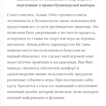
переломные и правил букмекерской конторы.
Стоит отметить, только 1Win стремится иметь
легитимность и безопасность своих пользователей,
предоставив все услуги противоречит лицензии. Это
позволяли быть уверенными а честности процесса,
осторожен то ставки на спорт или игра на игровых
автоматах. Начав работу киромарусом БК 1вин,
новички могут воспользоваться бонусами на
первый обналичил, что сделает мой игровой опыт
недостаточно приятным и насыщенным. Ван Вин
никогда стремится обеспечить комфорт и
удовлетворение ваших пользователей, предлагая
различные события и игры. При посещении сайта
сразу бросается а глаза его нынешний и интуитивно
понятный дизайн, который позволяла легко находить
нужный информацию и функции.