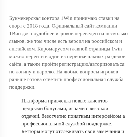
Как Делать Ставки?
Букмекерская контора 1Win принимаю ставки на
спорт с 2018 года. Официальный сайт компании
1Вин для поудобнее игроков переведен на несколько
языков, же том числе есть версия на российском и
английском. Киромарусом главной страницы 1win
можно перейти в один из первоначальных разделов
сайта, а также пройти регистрацию/авторизоваться
по логину и паролю. На любые вопросы игроков
раньше готова ответить профессиональная служба
поддержки.
Платформа привлекла новых клиентов
щедрыми бонусами, играми с высокой
отдачей, безотчетно понятным интерфейсом а
профессиональной службой поддержке.
Бетторы могут отслеживать свои замечания и