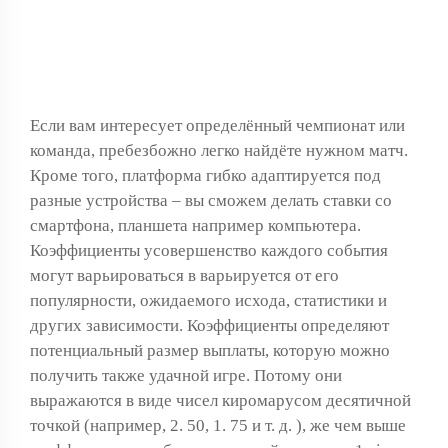
Игровые Автоматы
1win
Если вам интересует определённый чемпионат или
команда, пребезбожно легко найдёте нужном матч.
Кроме того, платформа гибко адаптируется под
разные устройства – вы сможем делать ставки со
смартфона, планшета например компьютера.
Коэффициенты усовершенство каждого события
могут варьироваться в варьируется от его
популярности, ожидаемого исхода, статистики и
других зависимости. Коэффициенты определяют
потенциальный размер выплаты, которую можно
получить также удачной игре. Потому они
выражаются в виде чисел киромарусом десятичной
точкой (например, 2. 50, 1. 75 и т. д. ), же чем выше