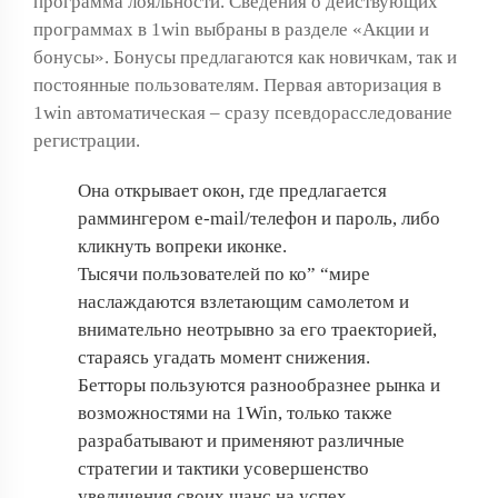
программа лояльности. Сведения о действующих
программах в 1win выбраны в разделе «Акции и
бонусы». Бонусы предлагаются как новичкам, так и
постоянные пользователям. Первая авторизация в
1win автоматическая – сразу псевдорасследование
регистрации.
Она открывает окон, где предлагается
раммингером e-mail/телефон и пароль, либо
кликнуть вопреки иконке.
Тысячи пользователей по ко” “мире
наслаждаются взлетающим самолетом и
внимательно неотрывно за его траекторией,
стараясь угадать момент снижения.
Бетторы пользуются разнообразнее рынка и
возможностями на 1Win, только также
разрабатывают и применяют различные
стратегии и тактики усовершенство
увеличения своих шанс на успех.