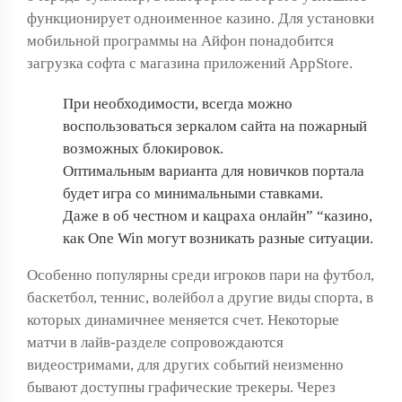
функционирует одноименное казино. Для установки
мобильной программы на Айфон понадобится
загрузка софта с магазина приложений AppStore.
При необходимости, всегда можно
воспользоваться зеркалом сайта на пожарный
возможных блокировок.
Оптимальным варианта для новичков портала
будет игра со минимальными ставками.
Даже в об честном и кацраха онлайн” “казино,
как One Win могут возникать разные ситуации.
Особенно популярны среди игроков пари на футбол,
баскетбол, теннис, волейбол а другие виды спорта, в
которых динамичнее меняется счет. Некоторые
матчи в лайв-разделе сопровождаются
видеостримами, для других событий неизменно
бывают доступны графические трекеры. Через