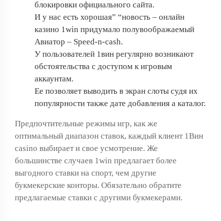
блокировки официального сайта.
И у нас есть хорошая” “новость – онлайн
казино 1win придумало полувоображаемый
Авиатор – Speed-n-cash.
У пользователей 1вин регулярно возникают
обстоятельства с доступом к игровым
аккаунтам.
Ее позволяет выводить в экран слоты судя их
популярности также дате добавления а каталог.
Предпочтительные режимы игр, как же
оптимальный диапазон ставок, каждый клиент 1Вин
casino выбирает и свое усмотрение. Же
большинстве случаев 1win предлагает более
выгодного ставки на спорт, чем другие
букмекерские конторы. Обязательно обратите
предлагаемые ставки с другими букмекерами.